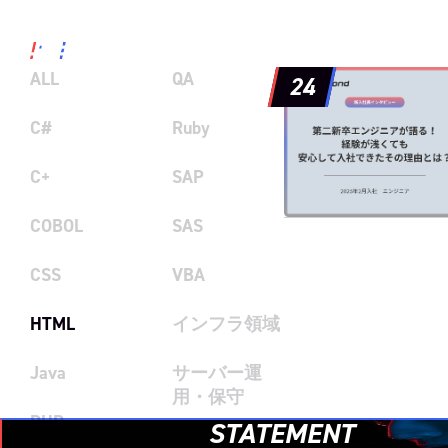
ALL
QA
24
C#
Ruby
C+
SAP
COBOL
SAS
CSS
VBA
HTML
インフラ領域
Java
サーバー運
用・保守
PHP
STATEMENT
テスター