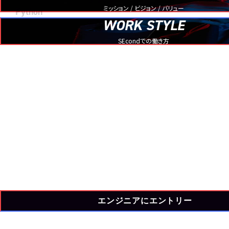
ミッション / ビジョン / バリュー
Python
WORK STYLE
情報システム
SEcondでの働き方
エンジニアにエントリー