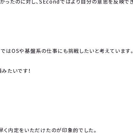
かったのに対し、SEcondではより自分の意思を反映
ニュース
CONTACT
お問い合わせ
ndではOSや基盤系の仕事にも挑戦したいと考えています
RECRUIT
積みたいです！
早く内定をいただけたのが印象的でした。